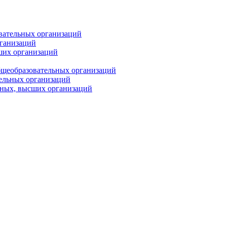
вательных организаций
рганизаций
ших организаций
бщеобразовательных организаций
тельных организаций
ьных, высших организаций
PRO
ПЕДАГОГА
Анонсы конкурсов
Подпишитесь на анонсы сегодня и узнавайте
первыми о самом важном.
Email