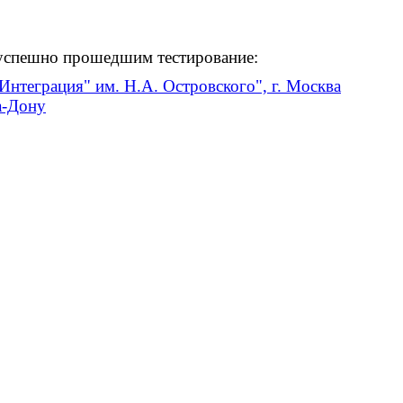
 успешно прошедшим тестирование:
нтеграция" им. Н.А. Островского", г. Москва
а-Дону