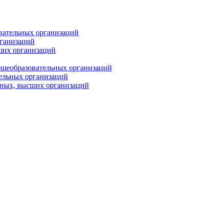
вательных организаций
рганизаций
ших организаций
бщеобразовательных организаций
тельных организаций
ьных, высших организаций
PRO
ПЕДАГОГА
Анонсы конкурсов
Подпишитесь на анонсы сегодня и узнавайте
первыми о самом важном.
Email