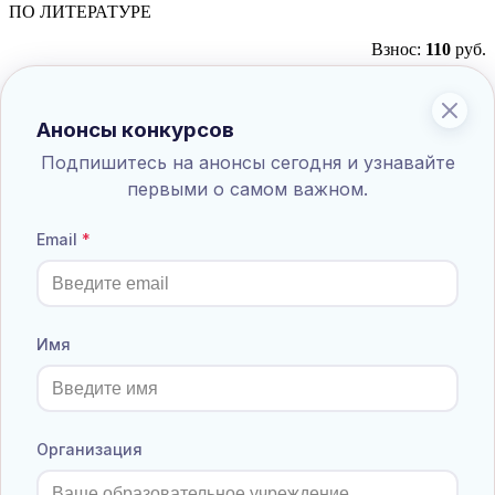
ПО ЛИТЕРАТУРЕ
Взнос:
110
руб.
Положение
Принять участие
Список результатов
Анонсы конкурсов
Литература 3 класс
Подпишитесь на анонсы сегодня и узнавайте
ПО ЛИТЕРАТУРЕ
первыми о самом важном.
Взнос:
110
руб.
Email
Положение
Принять участие
Список результатов
Литература 4 класс
ПО ЛИТЕРАТУРЕ
Имя
Взнос:
110
руб.
Положение
Принять участие
Список результатов
Организация
Литература 5 класс