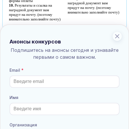
формы оплаты
наградной документ вам
10.
Результаты и ссылка на
придут на почту. (поэтому
наградной документ вам
внимательно заполняйте почту)
придут на почту. (поэтому
внимательно заполняйте почту)
Анонсы конкурсов
Всероссийская олимпиада для педагогов "Общее
образование в России и санитарные нормы"
Подпишитесь на анонсы сегодня и узнавайте
Олимпиады для педагогов общеобразовательных организаций
первыми о самом важном.
Взнос:
130
руб.
Email
Положение
Принять участие
Список результатов
Всероссийская олимпиада для педагогов
"Индивидуальные особенности Российского
ЕГЭ"
Имя
Олимпиады для педагогов общеобразовательных организаций
Взнос:
130
руб.
Положение
Принять участие
Список результатов
Организация