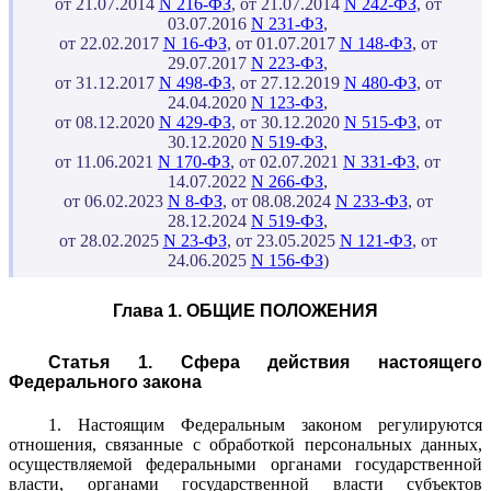
от 21.07.2014
N 216-ФЗ
, от 21.07.2014
N 242-ФЗ
, от
03.07.2016
N 231-ФЗ
,
от 22.02.2017
N 16-ФЗ
, от 01.07.2017
N 148-ФЗ
, от
29.07.2017
N 223-ФЗ
,
от 31.12.2017
N 498-ФЗ
, от 27.12.2019
N 480-ФЗ
, от
24.04.2020
N 123-ФЗ
,
от 08.12.2020
N 429-ФЗ
, от 30.12.2020
N 515-ФЗ
, от
30.12.2020
N 519-ФЗ
,
от 11.06.2021
N 170-ФЗ
, от 02.07.2021
N 331-ФЗ
, от
14.07.2022
N 266-ФЗ
,
от 06.02.2023
N 8-ФЗ
, от 08.08.2024
N 233-ФЗ
, от
28.12.2024
N 519-ФЗ
,
от 28.02.2025
N 23-ФЗ
, от 23.05.2025
N 121-ФЗ
, от
24.06.2025
N 156-ФЗ
)
Глава 1. ОБЩИЕ ПОЛОЖЕНИЯ
Статья 1. Сфера действия настоящего
Федерального закона
1. Настоящим Федеральным законом регулируются
отношения, связанные с обработкой персональных данных,
осуществляемой федеральными органами государственной
власти, органами государственной власти субъектов