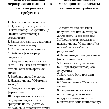
мероприятия и оплаты в
мероприятия и оплаты
онлайн режиме
наличными требуется:
требуется:
1.
Ответить на все вопросы.
2.
Просмотреть результат и
1.
Оплатить наличными и
нажать кнопку "Сохранить" (в
получить чек или квитанцию.
нижней части таблицы
2.
Ответить на все вопросы.
результатов)
3.
Просмотреть результат и
3.
Заполнить данные участника
нажать кнопку "Сохранить" (в
(очень внимательно)
нижней части таблицы
4.
Согласиться с условиями
результатов)
5.
Выбрать фон наградного
4.
Заполнить данные участника
документа
(очень внимательно)
6.
Выделить пункт в нижней
5.
Согласиться с условиями
части "У меня нет квитанции, я
6.
Выбрать фон наградного
готов(а) оплатить оргвзнос
документа
онлайн"
7.
Загрузить фото или скан
7.
Выбрать способ оплаты.
квитанции.
8.
Нажать кнопку "Оформить
8.
Нажать кнопку "Оформить
заявку"
заявку"
9.
Следовать инструкциям
9.
Результаты и ссылка на
формы оплаты
наградной документ вам
10.
Результаты и ссылка на
придут на почту. (поэтому
наградной документ вам
внимательно заполняйте почту)
придут на почту. (поэтому
внимательно заполняйте почту)