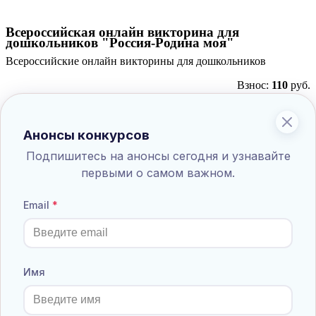
Всероссийская онлайн викторина для
дошкольников "Россия-Родина моя"
Всероссийские онлайн викторины для дошкольников
Взнос:
110
руб.
Положение
Принять участие
Список результатов
Анонсы конкурсов
Всероссийская онлайн викторина для
Подпишитесь на анонсы сегодня и узнавайте
дошкольников "Великая Отечественная Война"
первыми о самом важном.
Всероссийские онлайн викторины для дошкольников
Взнос:
110
руб.
Email
Положение
Принять участие
Список результатов
Всероссийская онлайн викторина для
дошкольников "Любимые произведения"
Имя
Всероссийские онлайн викторины для дошкольников
Взнос:
110
руб.