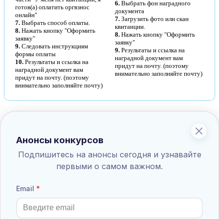
6.
Выбрать фон наградного
готов(а) оплатить оргвзнос
документа
онлайн"
7.
Загрузить фото или скан
7.
Выбрать способ оплаты.
квитанции.
8.
Нажать кнопку "Оформить
8.
Нажать кнопку "Оформить
заявку"
заявку"
9.
Следовать инструкциям
9.
Результаты и ссылка на
формы оплаты
наградной документ вам
10.
Результаты и ссылка на
придут на почту. (поэтому
наградной документ вам
внимательно заполняйте почту)
придут на почту. (поэтому
внимательно заполняйте почту)
Всероссийская олимпиада "Вершина
математических знаний"
Анонсы конкурсов
Всероссийские олимпиады для учащихся 6-х классов
Подпишитесь на анонсы сегодня и узнавайте
Взнос:
110
руб.
первыми о самом важном.
Положение
Принять участие
Список результатов
Email
Всероссийская олимпиада "Чтение и кругозор"
Всероссийские олимпиады для учащихся 6-х классов