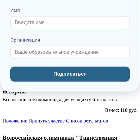
Взнос:
110
руб.
Имя
Положение
Принять участие
Список результатов
Всероссийская олимпиада "Современное
Организация
общество и обществознание"
Всероссийские олимпиады для учащихся 6-х классов
Взнос:
110
руб.
Положение
Принять участие
Список результатов
Подписаться
Всероссийская олимпиада "Путешествие в
историю"
Всероссийские олимпиады для учащихся 6-х классов
Взнос:
110
руб.
Положение
Принять участие
Список результатов
Всероссийская олимпиада "Таинственная