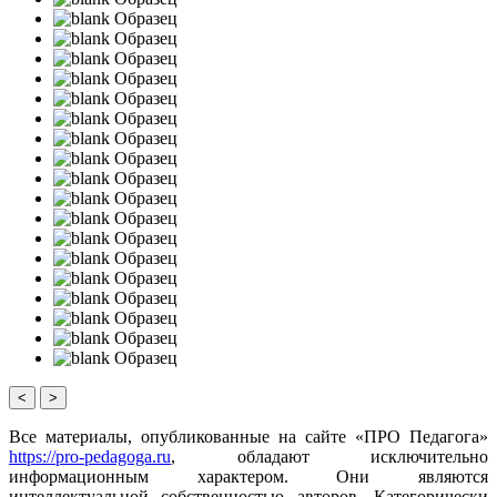
Образец
Образец
Образец
Образец
Образец
Образец
Образец
Образец
Образец
Образец
Образец
Образец
Образец
Образец
Образец
Образец
Образец
Образец
<
>
Все материалы, опубликованные на сайте «ПРО Педагога»
https://pro-pedagoga.ru
, обладают исключительно
информационным характером. Они являются
интеллектуальной собственностью авторов. Категорически